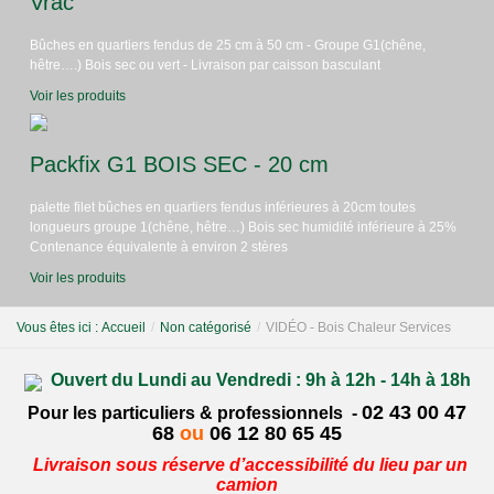
Vrac
Bûches en quartiers fendus de 25 cm à 50 cm - Groupe G1(chêne,
hêtre….) Bois sec ou vert - Livraison par caisson basculant
Voir les produits
Packfix G1 BOIS SEC - 20 cm
palette filet bûches en quartiers fendus inférieures à 20cm toutes
longueurs groupe 1(chêne, hêtre…) Bois sec humidité inférieure à 25%
Contenance équivalente à environ 2 stères
Voir les produits
Vous êtes ici :
Accueil
/
Non catégorisé
/
VIDÉO - Bois Chaleur Services
Ouvert du Lundi au Vendredi :
9h à 12h - 14h à 18h
02 43 00 47
Pour les particuliers & professionnels -
68
ou
06 12 80 65 45
Livraison sous réserve d’accessibilité du lieu par un
camion