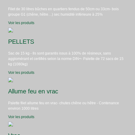
Filet de 30 litres bûches en quartiers fendus de 50cm ou 33cm- bois
groupe G1 (chêne, hêtre…) sec humidité inférieure à 25%
Voir les produits
PELLETS
Sac de 15 kg - Ils sont garantis issus à 100% de résineux, sans
agglomérant et certifiés selon la norme DIN+- Palette de 72 sacs de 15
kg (1080kg)
Voir les produits
Allume feu en vrac
Palette filet allume feu en vrac- chutes chêne ou hêtre - Contenance
environ 1000 litres
Voir les produits